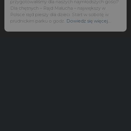
przygotowaliśmy dla naszych najmłodszych gości?
Dla chętnych – Rajd Malucha – największy w
Polsce rajd pieszy dla dzieci. Start w sobotę w
prudnickim parku o godz.
Dowiedz się więcej…