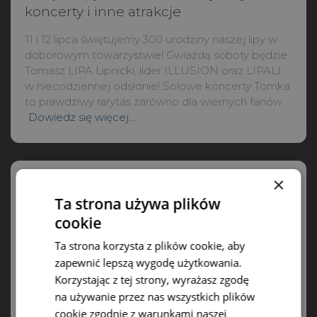
koncerty i inne atrakcje
11 i 12 lipca świętujemy 300 urodziny naszej lipy w
doborowym towarzystwie! Gwiazdą soboty będzie
Tomasz LIPA Lipnicki, lider ILLUSION oraz LIPALI
w niecodziennej odsłonie! Solowe koncerty Tomka
to prawdziwy rarytas zarówno dla wiernych fanów
Dowiedz się więcej…
×
Ta strona używa plików
cookie
Ta strona korzysta z plików cookie, aby
zapewnić lepszą wygodę użytkowania.
Korzystając z tej strony, wyrażasz zgodę
na używanie przez nas wszystkich plików
cookie zgodnie z warunkami naszej