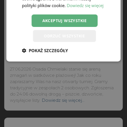
polityki plików cookie.
Dowiedz się więcej
AKCEPTUJ WSZYSTKIE
ODRZUĆ WSZYSTKIE
POKAŻ SZCZEGÓŁY
AKTUALNOŚCI
Otwarty Turniej Siatkówki Plażowej
27.06.2026 Osada Chmielaki stanie się areną
zmagań w siatkówce plażowej! Jak co roku
zapraszamy Was na nasz otwarty turniej. Gramy
tradycyjnie w zespołach 2 osobowych. Zgłoszenia
do 24.06 dowolną drogą – piszcie, dzwońcie,
wysyłajcie listy.
Dowiedz się więcej…